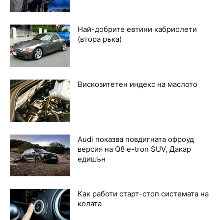
Най-добрите евтини кабриолети
(втора ръка)
Вискозитетен индекс на маслото
Audi показва повдигната офроуд
версия на Q8 e-tron SUV, Дакар
едишън
Как работи старт-стоп системата на
колата