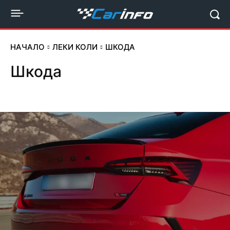
НАЧАЛО
ЛЕКИ КОЛИ
ШКОДА
Шкода
Ауди
Бентли
БМВ
Волво
Дачия
Киа
Мазверати
Мазда