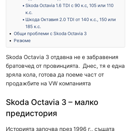
Skoda Octavia 1.6 TDI с 90 к.с, 105 или 110
к.с.
Шкода Октавия 2.0 TDI от 140 к.с., 150 или
185 к.с.
Общи проблеми с Skoda Octavia 3
Резюме
Skoda Octavia 3 отдавна не е забравения
братовчед от провинцията. Днес, тя е една
зряла кола, готова да поеме част от
продажбите на VW компанията
Skoda Octavia 3 – малко
предистория
Историята започва през 1996 г., същата