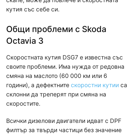
скапе, може да повлече и скоростната
кутия със себе си.
Общи проблеми с Skoda
Octavia 3
Скоростната кутия DSG7 е известна със
своите проблеми. Има нужда от редовна
смяна на маслото (60 000 км или 6
години), а дефектните
скоростни кутии
са
склонни да треперят при смяна на
скоростите.
Всички дизелови двигатели идват с DPF
филтър за твърди частици без значение