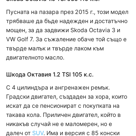
Пусната на пазара през 2015 г., този модел
трябваше да бъде надежден и достатъчно
мощен, за да задвижи Skoda Octavia 3 и
VW Golf 7. За съжаление обаче той също е
твърде малък и твърде лаком към
двигателното масло.
Шкода Октавия 1.2 TSI 105 к.с.
С 4 цилиндъра и ангренажен ремък.
Градски двигател, създаден за хора, които
искат да се пенсионират с покупката на
такава кола. Приличен двигател, който в
никакъв случай не е маломерен, но е
далеч от
SUV
. Има и версия с 85 конски