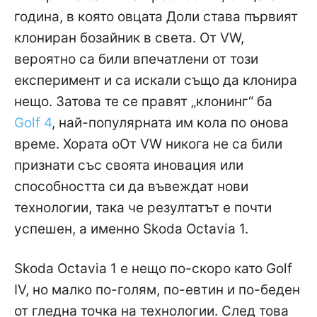
година, в която овцата Доли става първият
клониран бозайник в света. От VW,
вероятно са били впечатлени от този
експеримент и са искали също да клонира
нещо. Затова те се правят „клонинг“ ба
Golf 4
, най-популярната им кола по онова
време. Хората оОт VW никога не са били
признати със своята иновация или
способността си да въвеждат нови
технологии, така че резултатът е почти
успешен, а именно Skoda Octavia 1.
Skoda Octavia 1 е нещо по-скоро като Golf
IV, но малко по-голям, по-евтин и по-беден
от гледна точка на технологии. След това