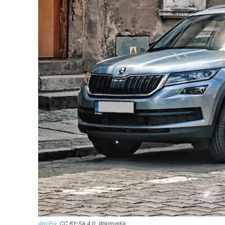
AbriPix
, CC BY-SA 4.0, Wikimedia