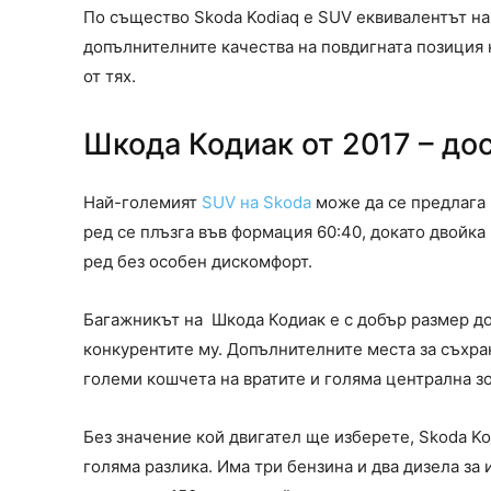
По същество Skoda Kodiaq е SUV еквивалентът н
допълнителните качества на повдигната позиция н
от тях.
Шкода Кодиак от 2017 – до
Най-големият
SUV на Skoda
може да се предлага 
ред се плъзга във формация 60:40, докато двойка
ред без особен дискомфорт.
Багажникът на Шкода Кодиак е с добър размер до
конкурентите му. Допълнителните места за съхран
големи кошчета на вратите и голяма централна зо
Без значение кой двигател ще изберете, Skoda Ko
голяма разлика. Има три бензина и два дизела за 