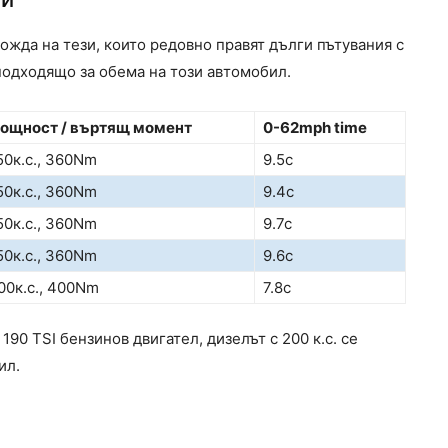
хожда на тези, които редовно правят дълги пътувания с
подходящо за обема на този автомобил.
ощност / въртящ момент
0-62mph time
50к.с., 360Nm
9.5с
50к.с., 360Nm
9.4с
50к.с., 360Nm
9.7с
50к.с., 360Nm
9.6с
00к.с., 400Nm
7.8с
90 TSI бензинов двигател, дизелът с 200 к.с. се
ил.