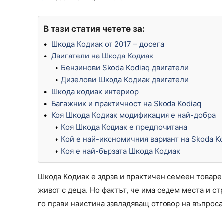
В тази статия четете за:
Шкода Кодиак от 2017 – досега
Двигатели на Шкода Кодиак
Бензинови Skoda Kodiaq двигатели
Дизелови Шкода Кодиак двигатели
Шкода кодиак интериор
Багажник и практичност на Skoda Kodiaq
Коя Шкода Кодиак модификация е най-добра
Коя Шкода Кодиак е предпочитана
Кой е най-икономичния вариант на Skoda K
Коя е най-бързата Шкода Кодиак
Шкода Кодиак е здрав и практичен семеен товаре
живот с деца. Но фактът, че има седем места и с
го прави наистина завладяващ отговор на въпроса 