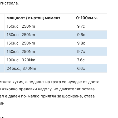
агистрала.
мощност / въртящ момент
0-100км.ч.
150к.с., 250Nm
9.7с
150к.с., 250Nm
9.6с
150к.с., 250Nm
9.8с
150к.с., 250Nm
9.7с
190к.с., 320Nm
7.6с
245к.с., 370Nm
6.6с
тната кутия, а педалът на газта се нуждае от доста
 няколко предавки надолу, но двигателят остава
л е далеч по-малко приятян за шофиране, става
ин.
ли