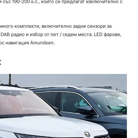
и със 190-200 к.с., които се предлагат изключително с
 много комплекти, включително задни сензори за
DAB радио и избор от пет / седем места. LED фарове,
люс навигация Amundsen.
к