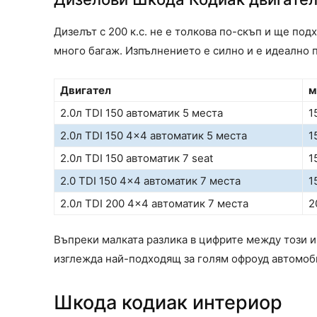
Дизелът с 200 к.с. не е толкова по-скъп и ще под
много багаж. Изпълнението е силно и е идеално 
Двигател
м
2.0л TDI 150 автоматик 5 места
1
2.0л TDI 150 4×4 автоматик 5 места
1
2.0л TDI 150 автоматик 7 seat
1
2.0 TDI 150 4×4 автоматик 7 места
1
2.0л TDI 200 4×4 автоматик 7 места
2
Въпреки малката разлика в цифрите между този и 1
изглежда най-подходящ за голям офроуд автомоб
Шкода кодиак интериор