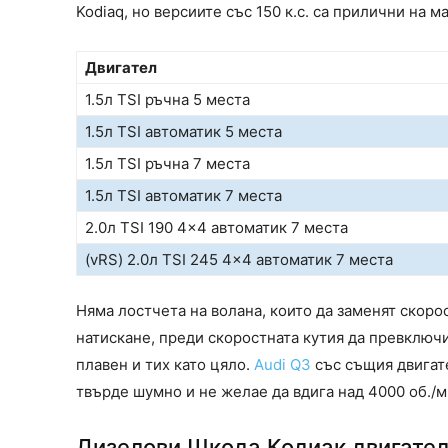
Kodiaq, но версиите със 150 к.с. са прилични на м
Двигател
1.5л TSI ръчна 5 места
1.5л TSI автоматик 5 места
1.5л TSI ръчна 7 места
1.5л TSI автоматик 7 места
2.0л TSI 190 4×4 автоматик 7 места
(vRS) 2.0л TSI 245 4×4 автоматик 7 места
Няма лостчета на волана, които да заменят скорос
натискане, преди скоростната кутия да превключи
плавен и тих като цяло.
Audi Q3
със същия двигате
твърде шумно и не желае да вдига над 4000 об./м
Дизелови Шкода Кодиак двигате