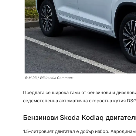
© M 93 / Wikimedia Commons
Предлага се широка гама от бензинови и дизелови
седемстепенна автоматична скоростна кутия DSG
Бензинови Skoda Kodiaq двигател
1.5-литровият двигател е добър избор. Аеродина