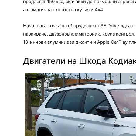
предлагат 150 к.с., скачайки до по-мощни агрегат
автоматична скоростна кутия и 4х4.
Началната точка на оборудването SE Drive идва с
паркиране, двузонов климатроник, круиз контрол, 
18-инчови алуминиеви джанти и Apple CarPlay п
Двигатели на Шкода Кодиа