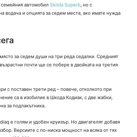
а семейния автомобил
Skoda Superb
, но с
а водача и опцията за седем места, ако имате нужда
сега
място за седем души на три реда седалки. Средният
 възрастни почти ще се побере в двойката на третия
ри с поставен трети ред – повече, отколкото при
ение са в изобилие в Шкода Кодиак, с две жабки,
на за подлакътника.
diaq е голям и удобен круизър. Но двигателят добавя
избор. Версиите с по-ниска мощност на всяка от тях