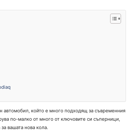
odiaq
н автомобил, който е много подходящ за съвременния
трува по-малко от много от ключовите си съперници,
за вашата нова кола.