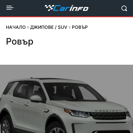
НАЧАЛО
ДЖИПОВЕ / SUV
РОВЪР
Ровър
Дачия
Джип
Лада Нива
Мерцедес
Ситроен
Сузуки
Тойот