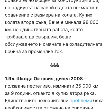
сравнително мощен за конструкцията си,
но радиусът на завой е доста по-малък в
сравнение с размера на колата. Купих
колата втора ръка, Вече е минала 98 000
км. но единствената работа, която
трябваше да свършим, беше
обслужването и смяната на охладителната
бобина за променлив ток.
&&&
1.9л. Шкода Октавия, дизел 2008
–
ползвана пестеливо, изминати 35 000 км
за 9 години, откакто я купих втора ръка.
Единствените незначителни
проблеми
бяха
необходимостта от смяна на спирачни