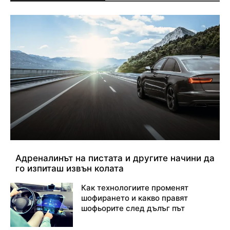
Адреналинът на пистата и другите начини да
го изпиташ извън колата
Как технологиите променят
шофирането и какво правят
шофьорите след дълъг път