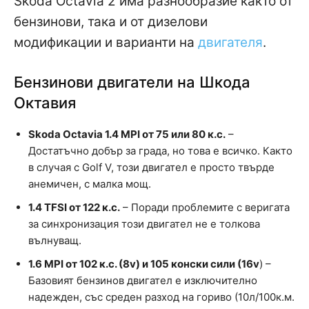
Skoda Octavia 2 има разнообразие както от
бензинови, така и от дизелови
модификации и варианти на
двигателя
.
Бензинови двигатели на Шкода
Октавия
Skoda Octavia 1.4 MPI от 75 или 80 к.с.
–
Достатъчно добър за града, но това е всичко. Както
в случая с Golf V, този двигател е просто твърде
анемичен, с малка мощ.
1.4 TFSI от 122 к.с.
– Поради проблемите с веригата
за синхронизация този двигател не е толкова
вълнуващ.
1.6 MPI от 102 к.с. (8v) и 105 конски сили (16v
) –
Базовият бензинов двигател е изключително
надежден, със среден разход на гориво (10л/100к.м.