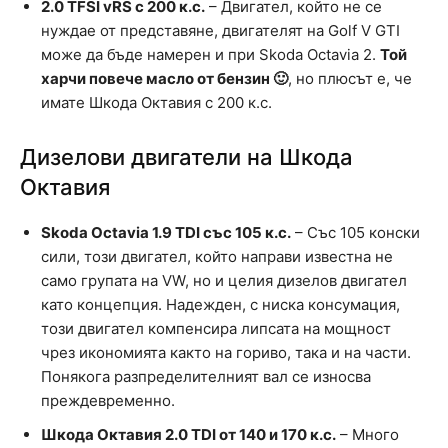
2.0 TFSI vRS с 200 к.с.
– Двигател, който не се
нуждае от представяне, двигателят на Golf V GTI
може да бъде намерен и при Skoda Octavia 2.
Той
харчи повече масло от бензин 🙂
, но плюсът е, че
имате Шкода Октавия с 200 к.с.
Дизелови двигатели на Шкода
Октавия
Skoda Octavia 1.9 TDI със 105 к.с.
– Със 105 конски
сили, този двигател, който направи известна не
само групата на VW, но и целия дизелов двигател
като концепция. Надежден, с ниска консумация,
този двигател компенсира липсата на мощност
чрез икономията както на гориво, така и на части.
Понякога разпределителният вал се износва
преждевременно.
Шкода Октавия 2.0 TDI от 140 и 170 к.с.
– Много