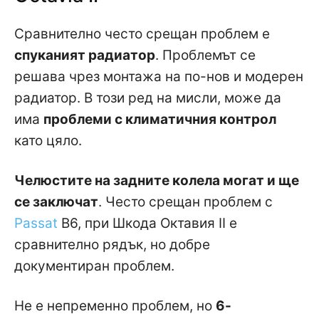
Сравнително често срещан проблем е
спуканият радиатор
. Проблемът се
решава чрез монтажа на по-нов и модерен
радиатор. В този ред на мисли, може да
има
проблеми с климатичния контрол
като цяло.
Челюстите на задните колела могат и ще
се заключат
. Често срещан проблем с
Passat
B6, при Шкода Октавия II е
сравнително рядък, но добре
документиран проблем.
Не е непременно проблем, но
6-