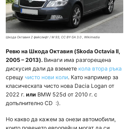
Шкода Октавия 2 фейслифт / M 93, CC BY-SA 3.0 , Wikimedia
Ревю на Шкода Октавия (Skoda Octavia II,
2005 – 2013).
Винаги има разгорещена
дискусия дали да вземете
кола втора ръка
срещу
чисто нови коли
. Като например за
класическата чисто нова Dacia Logan от
2022 г.
или
BMW 525d от 2010 г. с
допълнително CD :).
Но какво да кажем за онези автомобили,
които повечето европейци могат да си