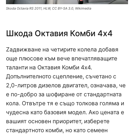
Skoda Octavia RS 2011, HLW, CC BY-SA 3.0, Wikimedia
Шкода Октавия Комби 4х4
Zадвижване на четирите колела добавя
oще плюсове към вече впечатляващите
таланти на Октавия Комби 4х4.
Допълнителното сцепление, съчетано с
2,0-литров дизелов двигател, означава, че
е по-добро за шофиране от стандартната
кола. Отвътре тя е също толкова голяма и
чудесна като базовия модел. Ако цената е
вашият основен приоритет, изберете
стандартното комби, но като семеен