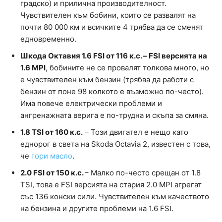
градско) и прилична производителност.
Чувствителен към бобини, които се развалят на
почти 80 000 км и всичките 4 трябва да се сменят
едновременно.
Шкода Октавия 1.6 FSI от 116 к.с. – FSI версията на
1.6 MPI
, бобините не се провалят толкова много, но
е чувствителен към бензин (трябва да работи с
бензин от поне 98 колкото е възможно по-често).
Има повече електрически проблеми и
ангренажната верига е по-трудна и скъпа за смяна.
1.8 TSI от 160 к.с.
– Този двигател е нещо като
еднорог в света на Skoda Octavia 2, известен с това,
че
гори масло
.
2.0 FSI от 150 к.с.
– Малко по-често срещан от 1.8
TSI, това е FSI версията на стария 2.0 MPI агрегат
със 136 конски сили. Чувствителен към качеството
на бензина и другите проблеми на 1.6 FSI.