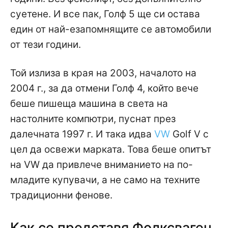
суетене. И все пак, Голф 5 ще си остава
един от най-езапомнящите се автомобили
от тези години.
Той излиза в края на 2003, началото на
2004 г., за да отмени Голф 4, който вече
беше пишеща машина в света на
настолните компютри, пуснат през
далечната 1997 г. И така идва
VW
Golf V с
цел да освежи марката. Това беше опитът
на VW да привлече вниманието на по-
младите купувачи, а не само на техните
традиционни фенове.
Kак се представя Фолксваген