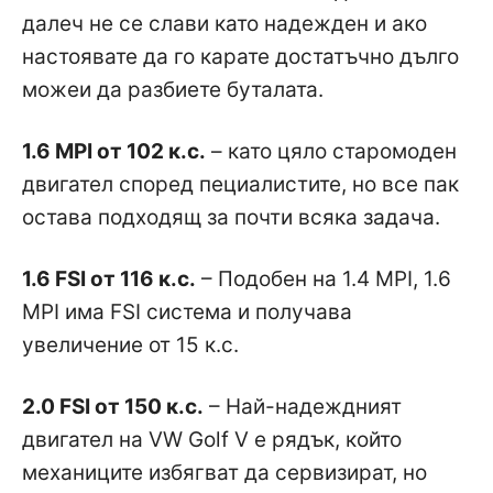
далеч не се слави като надежден и ако
настоявате да го карате достатъчно дълго
можеи да разбиете буталата.
1.6 MPI от 102 к.с.
– като цяло старомоден
двигател според пециалистите, но все пак
остава подходящ за почти всяка задача.
1.6 FSI от 116 к.с.
– Подобен на 1.4 MPI, 1.6
MPI има FSI система и получава
увеличение от 15 к.с.
2.0 FSI от 150 к.с.
– Най-надеждният
двигател на VW Golf V е рядък, който
механиците избягват да сервизират, но