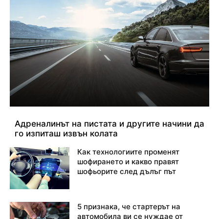
Адреналинът на пистата и другите начини да
го изпиташ извън колата
Как технологиите променят
шофирането и какво правят
шофьорите след дълъг път
5 признака, че стартерът на
автомобила ви се нуждае от