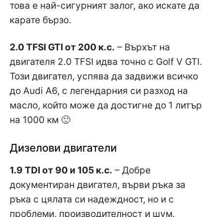
това е най-сигурният залог, ако искате да
карате бързо.
2.0 TFSI GTI от 200 к.с.
– Върхът на
двигателя 2.0 TFSI идва точно с Golf V GTI.
Този двигател, успява да задвижи всичко
до Audi A6, с легендарния си разход на
масло, който може да достигне до 1 литър
на 1000 км 🙂
Дизелови двигатели
1.9 TDI от 90 и 105 к.с.
– Добре
документиран двигател, върви ръка за
ръка с цялата си надеждност, но и с
проблеми, производителност и шум.