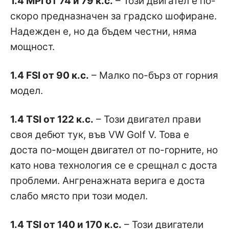
1.4 MPI от 74 и 79 к.с.
– Този двигател е по-
скоро предназначен за градско шофиране.
Надежден е, но да бъдем честни, няма
мощност.
1.4 FSI от 90 к.с.
– Малко по-бърз от горния
модел.
1.4 TSI от 122 к.с.
– Този двигател прави
своя дебют тук, във VW Golf V. Това е
доста по-мощен двигател от по-горните, но
като нова технология се е срещнал с доста
проблеми. Ангренажната верига е доста
слабо място при този модел.
1.4 TSI от 140 и 170 к.с.
– Този двигатели