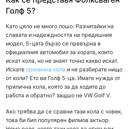
Голф 5?
Като цяло не много лошо. Разчитайки на
славата и надеждността на предишния
модел, 5-цата бързо се превърна в
официалния автомобил за хората, които
искат кола, но не знаят точно какво искат.
Искате
прилична кола
и не разбирате нищо
от коли? Ето ви Голф 5-ца. Имате нужда от
прилична кола, която за да ходите до
работа и обратно? защшо не VW Golf V.
Ако трябва да се сравни тази кола с човек,
това би бил популярен филмов актьор.
Няма роля, която тази кола да отхвърли.