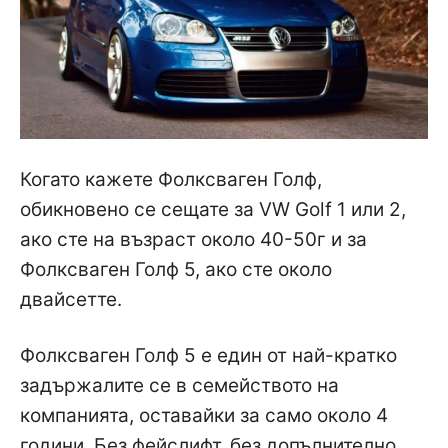
Когато кажете Фолксваген Голф,
обикновено се сещате за VW Golf 1 или 2,
ако сте на възраст около 40-50г и за
Фолксваген Голф 5, ако сте около
двайсетте.
Фолксваген Голф 5 е един от най-кратко
задържалите се в семейството на
компанията, оставайки за само около 4
години. Без фейслифт, без допълнително