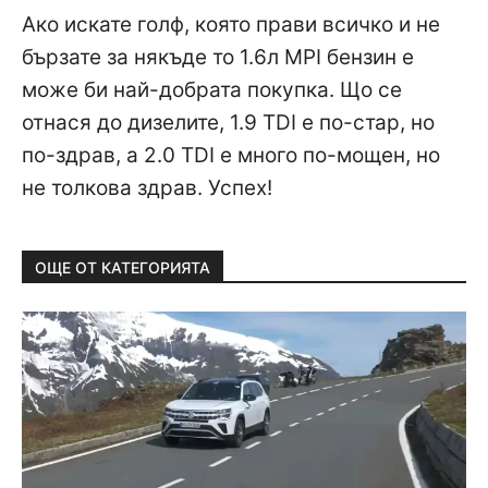
Ако искате голф, която прави всичко и не
бързате за някъде то 1.6л MPI бензин е
може би най-добрата покупка. Що се
отнася до дизелите, 1.9 TDI е по-стар, но
по-здрав, а 2.0 TDI е много по-мощен, но
не толкова здрав. Успех!
ОЩЕ ОТ КАТЕГОРИЯТА