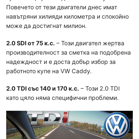
Повечето от тези двигатели днес имат
навътряни хилияди километра и спокойно
може да достигнат милион.
2.0 SDI от 75 к.с.
– Този двигател жертва
производителност за сметка на подобрена
надеждност и е доста добър избор за
работното купе на VW Caddy.
2.0 TDI със 140 и 170 к.с.
– Този 2.0 TDI
като цяло няма специфични проблеми.