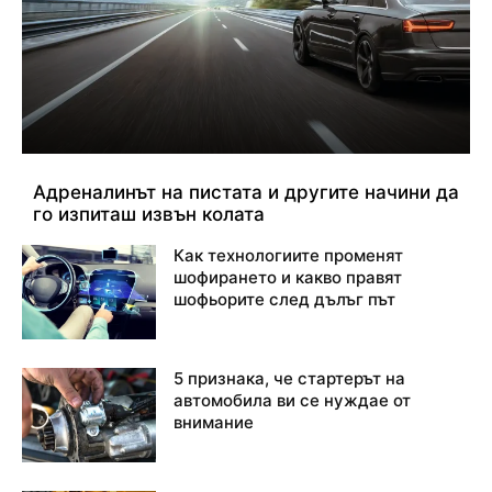
Адреналинът на пистата и другите начини да
го изпиташ извън колата
Как технологиите променят
шофирането и какво правят
шофьорите след дълъг път
5 признака, че стартерът на
автомобила ви се нуждае от
внимание