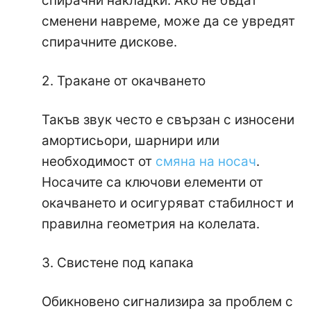
спирачни накладки. Ако не бъдат
сменени навреме, може да се увредят
спирачните дискове.
2. Тракане от окачването
Такъв звук често е свързан с износени
амортисьори, шарнири или
необходимост от
смяна на носач
.
Носачите са ключови елементи от
окачването и осигуряват стабилност и
правилна геометрия на колелата.
3. Свистене под капака
Обикновено сигнализира за проблем с