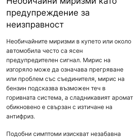
Необичайни миризми като
предупреждение за
неизправност
Необичайните миризми в купето или около
автомобила често са ясен
предупредителен сигнал. Мирис на
изгоряло може да означава прегряване
или проблем със съединителя, мирис на
бензин подсказва възможен теч в
горивната система, а сладникавият аромат
обикновено е свързан с изтичане на
антифриз.
Подобни симптоми изискват незабавна