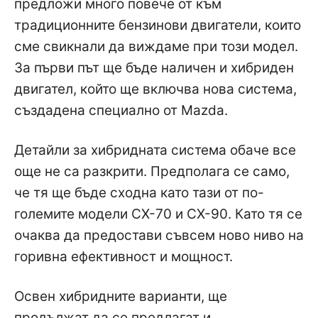
предложи много повече от към
традиционните бензинови двигатели, които
сме свикнали да виждаме при този модел.
За първи път ще бъде наличен и хибриден
двигател, който ще включва нова система,
създадена специално от Mazda.
Детайли за хибридната система обаче все
още не са разкрити. Предполага се само,
че тя ще бъде сходна като тази от по-
големите модели CX-70 и CX-90. Като тя се
очаква да предостави съвсем ново ниво на
горивна ефективност и мощност.
Освен хибридните варианти, ще
продължат да се предлагат и