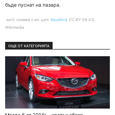
бъде пуснат на пазара.
загл. снимка с ил. цел:
Vauxford
, CC BY-SA 4.0,
Wikimedia
ОЩЕ ОТ КАТЕГОРИЯТА