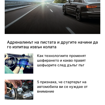
Адреналинът на пистата и другите начини да
го изпиташ извън колата
Как технологиите променят
шофирането и какво правят
шофьорите след дълъг път
5 признака, че стартерът на
автомобила ви се нуждае от
внимание