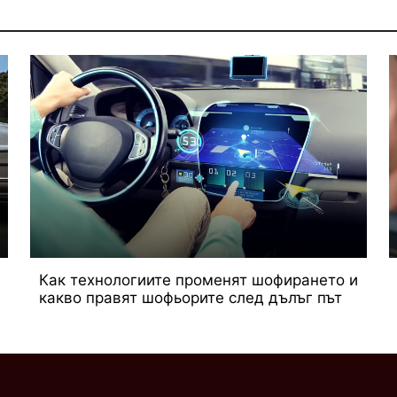
Как технологиите променят шофирането и
какво правят шофьорите след дълъг път