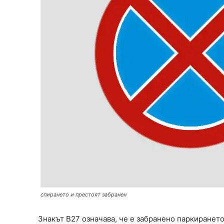
спирането и престоят забранен
Знакът В27 означава, че е забранено паркирането