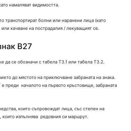
като намаляват видимостта.
ито транспортират болни или наранени лица (като
 или качване на пострадалия / лекуващият се.
знак В27
е да се обозначи с табела Т3.1 или табела Т3.2.
нието до мястото на приключване забраната на знака.
27 е преди началото на първото кръстовище, забраната
средства, които съпровождат лица, със степен на
, които изпълнява редовния си маршрут.