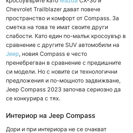
кросоувърите като
Mazda
CX-30 и
Chevrolet Trailblazer дават повече
пространство и комфорт от Compass. За
сметка на това те имат своите други
слабости. Като един по-малък кросоувър в
сравнение с другите SUV автомобили на
Jeep
, новия Compass е често
пренебрегван в сравнение с предишните
си модели. Но с новите си технологични
предложения и по-мощното задвижване,
Jeep Compass 2023 започва сериозно да
се конкурира с тях.
Интериор на Jeep Compass
Дори и при интериора не се очакват