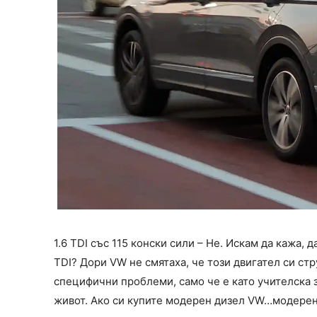
1.6 TDI със 115 конски сили – Не. Искам да кажа, д
TDI? Дори VW не смятаха, че този двигател си стр
специфични проблеми, само че е като учителска з
живот. Ако си купите модерен дизел VW…модерен д