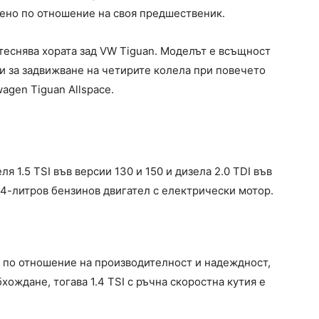
обено по отношение на своя предшественик.
ритеснява хората зад VW Tiguan. Моделът е всъщност
ти за задвижване на четирите колела при повечето
agen Tiguan Allspace.
я 1.5 TSI във версии 130 и 150 и дизела 2.0 TDI във
1,4-литров бензинов двигател с електрически мотор.
ен по отношение на производителност и надеждност,
бхождане, тогава 1.4 TSI с ръчна скоростна кутия е