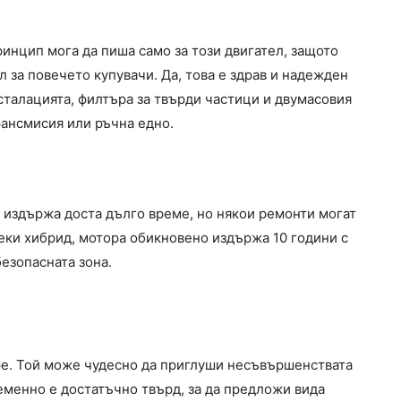
принцип мога да пиша само за този двигател, защото
л за повечето купувачи. Да, това е здрав и надежден
нсталацията, филтъра за твърди частици и двумасовия
рансмисия или ръчна едно.
 и издържа доста дълго време, но някои ремонти могат
секи хибрид, мотора обикновено издържа 10 години с
безопасната зона.
ре. Той може чудесно да приглуши несъвършенствата
еменно е достатъчно твърд, за да предложи вида