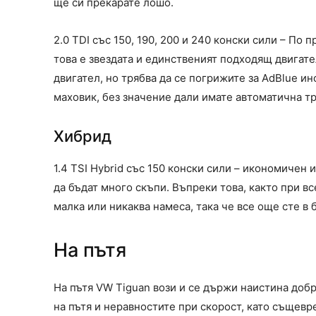
ще си прекарате лошо.
2.0 TDI със 150, 190, 200 и 240 конски сили – По 
това е звездата и единственият подходящ двигате
двигател, но трябва да се погрижите за AdBlue и
маховик, без значение дали имате автоматична т
Хибрид
1.4 TSI Hybrid със 150 конски сили – икономичен
да бъдат много скъпи. Въпреки това, както при в
малка или никаква намеса, така че все още сте в 
На пътя
На пътя VW Tiguan вози и се държи наистина доб
на пътя и неравностите при скорост, като същевр