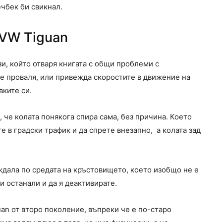
чбек би свикнал.
VW Tiguan
и, който отваря книгата с общи проблеми с
се проваля, или привежда скоростите в движение на
вките си.
 че колата понякога спира сама, без причина. Което
е в градски трафик и да спрете внезапно, а колата зад
еждала по средата на кръстовището, което изобщо не е
и останали и да я деактивирате.
n от второ поколение, въпреки че е по-старо