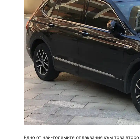
Едно от най-големите оплаквания към това второ п