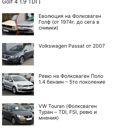
Golf 4 1.9 TDI )
Еволюция на Фолксваген
Голф (от 1974г. до сега в
снимки)
Volkswagen Passat от 2007
Ревю на Фолксваген Поло
1.4 бензин – 5то поколение
VW Touran (Фолксваген
Туран – TDI, FSI, ревю и
мнения)