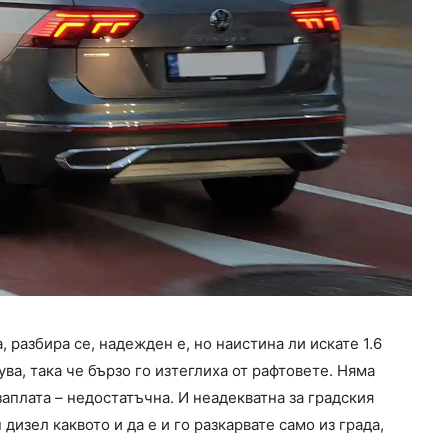
а, разбира се, надежден е, но наистина ли искате 1.6
ува, така че бързо го изтеглиха от рафтовете. Няма
аплата – недостатъчна. И неадекватна за градския
изел каквото и да е и го разкарвате само из града,