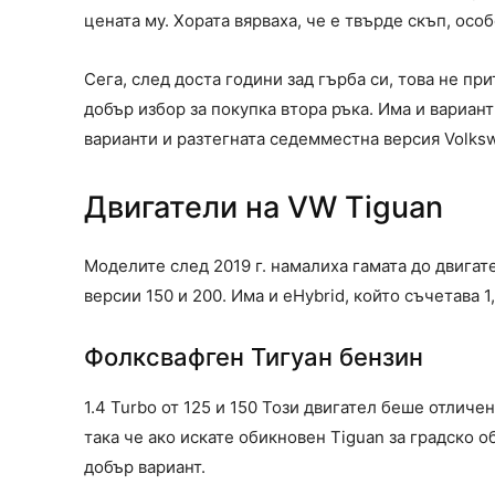
цената му. Хората вярваха, че е твърде скъп, ос
Сега, след доста години зад гърба си, това не п
добър избор за покупка втора ръка. Има и вариан
варианти и разтегната седемместна версия Volksw
Двигатели на VW Tiguan
Моделите след 2019 г. намалиха гамата до двигател
версии 150 и 200. Има и eHybrid, който съчетава 
Фолксвафген Тигуан бензин
1.4 Turbo от 125 и 150 Този двигател беше отлич
така че ако искате обикновен Tiguan за градско о
добър вариант.