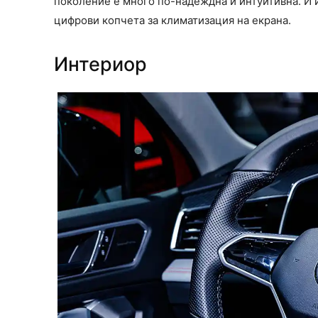
поколение е много по-надеждна и интуитивна. И и
цифрови копчета за климатизация на екрана.
Интериор