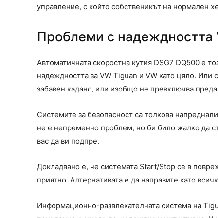
управление, с който собственикът на нормален хе
Проблеми с надеждността 
Автоматичната скоростна кутия DSG7 DQ500 е тоз
надеждността за VW Tiguan и VW като цяло. Или 
забавен каданс, или изобщо не превключва преда
Системите за безопасност са толкова напреднали,
не е непременно проблем, но би било жалко да ст
вас да ви подпре.
Докладвано е, че системата Start/Stop се в повр
приятно. Алтернативата е да направите като всичк
Информационно-развлекателната система на Tigua