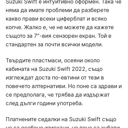
Suzuki Swift е интуитивно оформен. Така че
няма да имате проблеми да разберете
какво прави всеки циферблат и всяко
копче. Жалко е, че не можете да кажете
същото за 7″-вия сензорен екран. Той е
стандартен за почти всички модели.
Твърдите пластмаси, осеяни около
кабината на Suzuki Swift 2022, също
изглеждат доста по-евтини от тези в
повечето алтернативи. Но поне са здрави и
се предполага, че трябва да издържат
след дълги години употреба.
Платнените седалки на Suzuki Swift също
не са особено изискани, но поне са хубави