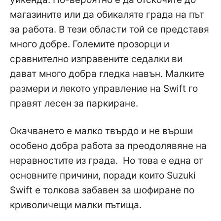
магазините или да обикаляте града на път
за работа. В тези области той се представя
много добре. Големите прозорци и
сравнително изправените седалки ви
дават много добра гледка навън. Малките
размери и лекото управление на Swift го
правят лесен за паркиране.
Окачването е малко твърдо и не върши
особено добра работа за преодолявяне на
неравностите из града. Но това е една от
основните причини, поради които Suzuki
Swift е толкова забавен за шофиране по
криволичещи малки пътища.