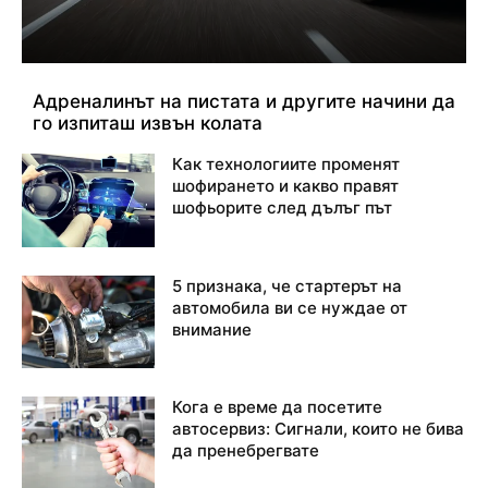
Адреналинът на пистата и другите начини да
го изпиташ извън колата
Как технологиите променят
шофирането и какво правят
шофьорите след дълъг път
5 признака, че стартерът на
автомобила ви се нуждае от
внимание
Кога е време да посетите
автосервиз: Сигнали, които не бива
да пренебрегвате