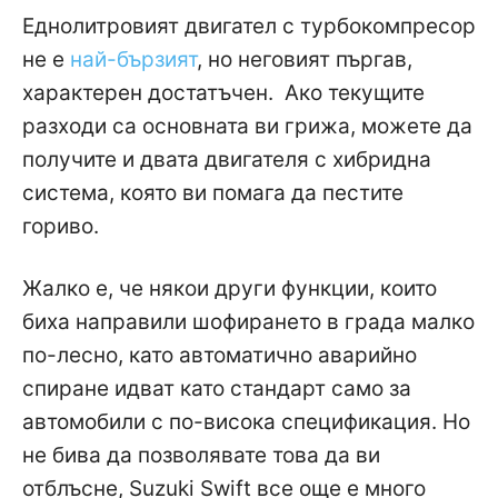
Еднолитровият двигател с турбокомпресор
не е
най-бързият
, но неговият пъргав,
характерен достатъчен. Ако текущите
разходи са основната ви грижа, можете да
получите и двата двигателя с хибридна
система, която ви помага да пестите
гориво.
Жалко е, че някои други функции, които
биха направили шофирането в града малко
по-лесно, като автоматично аварийно
спиране идват като стандарт само за
автомобили с по-висока спецификация. Но
не бива да позволявате това да ви
отблъсне, Suzuki Swift все още е много