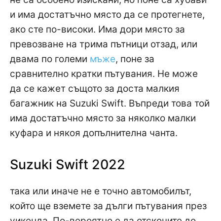
и има достатъчно място да се протегнете,
ако сте по-високи. Има дори място за
превозване на трима пътници отзад, или
двама по големи
мъже
, поне за
сравнително кратки пътувания. Не може
да се кажет същото за доста малкия
багажник на Suzuki Swift. Въпреди това той
има достатъчно място за няколко малки
куфара и някоя допълнителна чанта.
Suzuki Swift 2022
така или иначе не е точно автомобилът,
който ще вземете за дълги пътувания през
уикенда. По-вероятно е да отскочите до