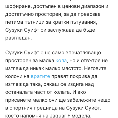
шофиране, достъпен в ценови диапазон и
достатъчно просторен, за да превозва
петима пътници за кратки пътувания,
Сузуки Суифт си заслужава да бъде
разгледан.
Сузуки Суифт е не само впечатляващо
просторен за малка
кола
, но и отвътре не
изглежда никак малко мястото. Неговите
колони на
вратите
правят покрива да
изглежда така, сякаш се издига над
останалата част от колата. И ако
присвиете малко очи ще забележите нещо
в спортния предница на Сузуки Суифт,
което напомня на Jaguar F модела.