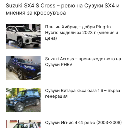
Suzuki SX4 S Cross – ревю на Сузуки SX4 и
мнения за кросоувъра
Плъгин Хибрид – добри Plug-In
Hybrid модели за 2023 г (мнения и
цена)
Suzuki Across – превъзходството на
Сузуки PHEV
Сузуки Витара къса база 1.6 – първа
генерация
Сузуки Игнис 4×4 ревю (2003-2008)