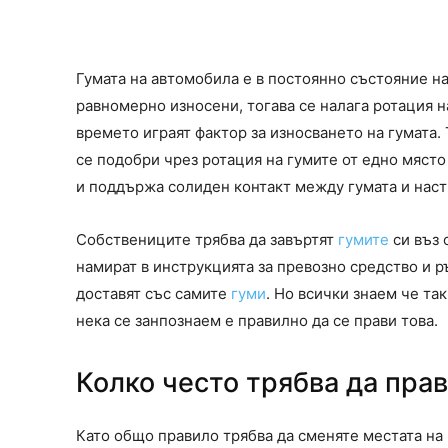
Гумата на автомобила е в постоянно състояние на 
равномерно износени, тогава се налага ротация 
времето играят фактор за износването на гумата.
се подобри чрез ротация на гумите от едно място
и поддържа солиден контакт между гумата и наст
Собствениците трябва да завъртят
гумите
си въз 
намират в инструкцията за превозно средство и р
доставят със самите
гуми
. Но всички знаем че та
нека се занпознаем е правилно да се прави това.
Колко често трябва да прав
Като общо правило трябва да сменяте местата на