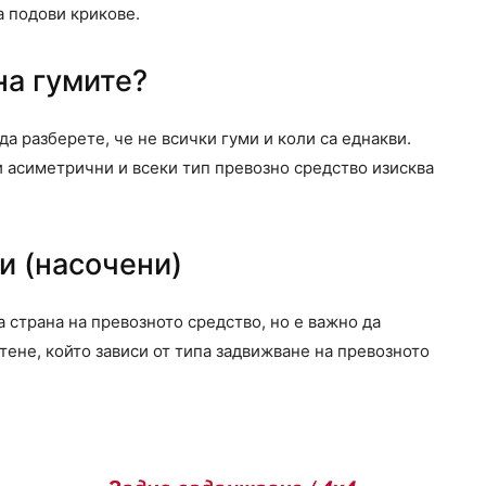
а подови крикове.
на гумите?
а разберете, че не всички гуми и коли са еднакви.
и асиметрични и всеки тип превозно средство изисква
и (насочени)
а страна на превозното средство, но е важно да
ене, който зависи от типа задвижване на превозното