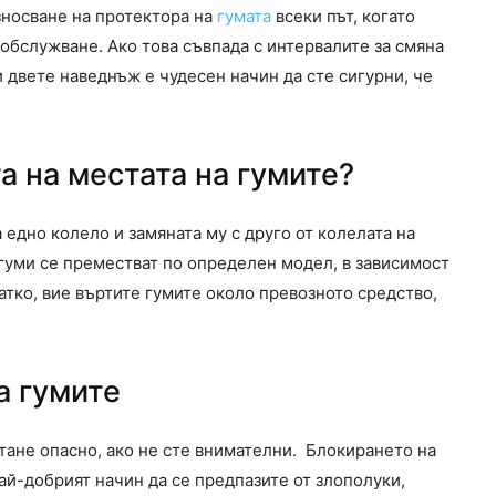
зносване на протектора на
гумата
всеки път, когато
бслужване. Ако това съвпада с интервалите за смяна
и двете наведнъж е чудесен начин да сте сигурни, че
а на местата на гумите?
 едно колело и замяната му с друго от колелата на
 гуми се преместват по определен модел, в зависимост
тко, вие въртите гумите около превозното средство,
а гумите
стане опасно, ако не сте внимателни. Блокирането на
най-добрият начин да се предпазите от злополуки,