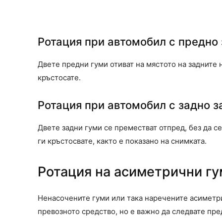
Ротация при автомобил с предно
Двете предни гуми отиват на мястото на задните н
кръстосате.
Ротация при автомобил с задно 
Двете задни гуми се преместват отпред, без да се
ги кръстосвате, както е показано на снимката.
Ротация на асиметрични гу
Ненасочените гуми или така наречените асиметрич
превозното средство, но е важно да следвате пр