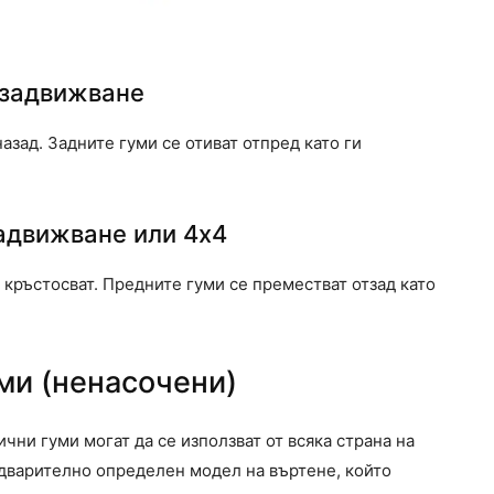
 задвижване
азад. Задните гуми се отиват отпред като ги
задвижване или 4х4
 кръстосват. Предните гуми се преместват отзад като
ми (ненасочени)
ни гуми могат да се използват от всяка страна на
едварително определен модел на въртене, който