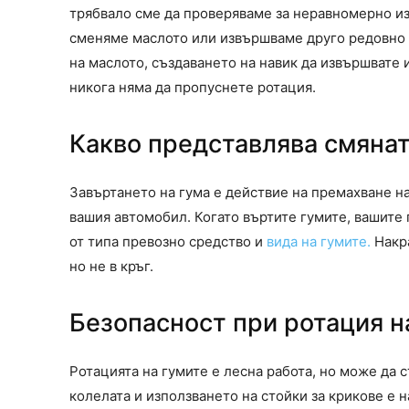
трябвало сме да проверяваме за неравномерно и
сменяме маслото или извършваме друго редовно о
на маслото, създаването на навик да извършвате 
никога няма да пропуснете ротация.
Какво представлява смянат
Завъртането на гума е действие на премахване на
вашия автомобил. Когато въртите гумите, вашите
от типа превозно средство и
вида на гумите.
Накра
но не в кръг.
Безопасност при ротация н
Ротацията на гумите е лесна работа, но може да 
колелата и използването на стойки за крикове е 