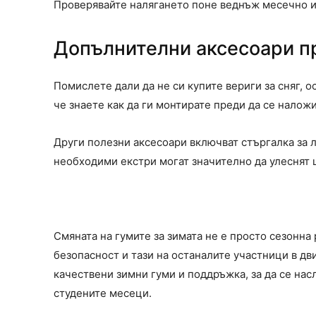
Проверявайте налягането поне веднъж месечно и
Допълнителни аксесоари пр
Помислете дали да не си купите вериги за сняг, о
че знаете как да ги монтирате преди да се наложи
Други полезни аксесоари включват стъргалка за ле
необходими екстри могат значително да улеснят 
Смяната на гумите за зимата не е просто сезонна
безопасност и тази на останалите участници в д
качествени зимни гуми и поддръжка, за да се на
студените месеци.