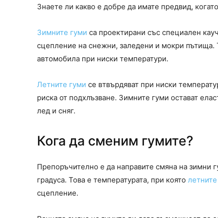
Знаете ли какво е добре да имате предвид, когат
Зимните гуми
са проектирани със специален кауч
сцепление на снежни, заледени и мокри пътища. 
автомобила при ниски температури.
Летните гуми
се втвърдяват при ниски температу
риска от подхлъзване. Зимните гуми остават ела
лед и сняг.
Кога да сменим гумите?
Препоръчително е да направите смяна на зимни г
градуса. Това е температурата, при която
летните
сцепление.