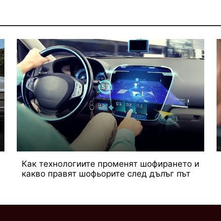
Как технологиите променят шофирането и
какво правят шофьорите след дълъг път