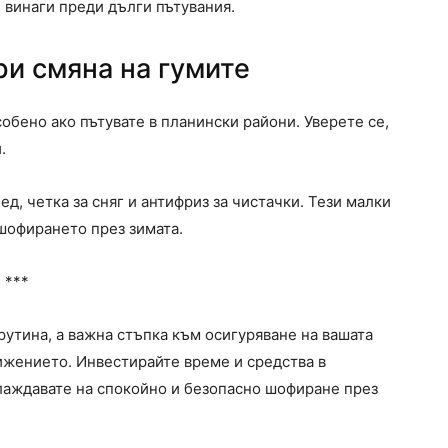
 винаги преди дълги пътувания.
и смяна на гумите
собено ако пътувате в планински райони. Уверете се,
.
д, четка за сняг и антифриз за чистачки. Тези малки
шофирането през зимата.
***
 рутина, а важна стъпка към осигуряване на вашата
вижението. Инвестирайте време и средства в
слаждавате на спокойно и безопасно шофиране през