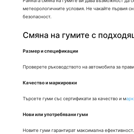
Ранната смяна на гумите ви дава възможност да с
метеорологичните условия. Не чакайте първия сня
безопасност.
Смяна на гумите с подходя
Размер и спецификации
Проверете ръководството на автомобила за прав
Качество и маркировки
Търсете гуми със сертификати за качество и м
ар
Нови или употребявани гуми
Новите гуми гарантират максимална ефективност. 