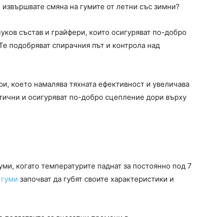
о извършвате смяна на гумите от летни със зимни?
уков състав и грайфери, които осигуряват по-добро
Те подобряват спирачния път и контрола над
ри, което намалява тяхната ефективност и увеличава
стични и осигуряват по-добро сцепление дори върху
уми, когато температурите паднат за постоянно под 7
 гуми
започват да губят своите характеристики и