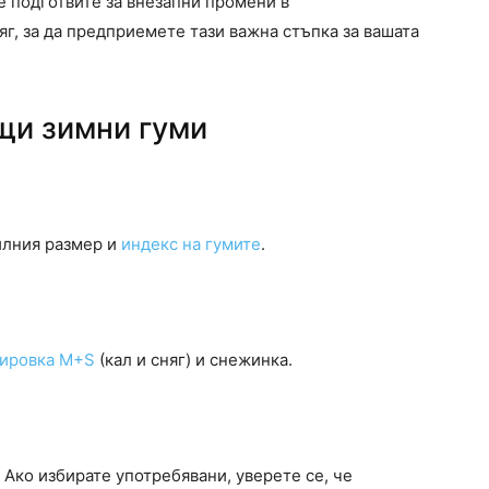
е подготвите за внезапни промени в
г, за да предприемете тази важна стъпка за вашата
щи зимни гуми
илния размер и
индекс на гумите
.
кировка M+S
(кал и сняг) и снежинка.
Ако избирате употребявани, уверете се, че