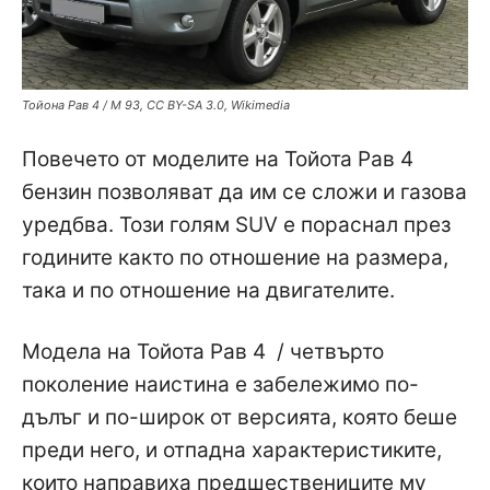
Тойона Рав 4 / M 93, CC BY-SA 3.0, Wikimedia
Повечето от моделите на Тойота Рав 4
бензин позволяват да им се сложи и газова
уредбва. Този голям SUV е пораснал през
годините както по отношение на размера,
така и по отношение на двигателите.
Модела на Тойота Рав 4 / четвърто
поколение наистина е забележимо по-
дълъг и по-широк от версията, която беше
преди него, и отпадна характеристиките,
които направиха предшествениците му