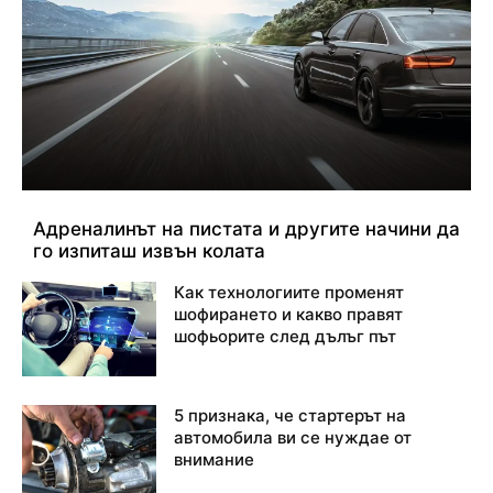
Адреналинът на пистата и другите начини да
го изпиташ извън колата
Как технологиите променят
шофирането и какво правят
шофьорите след дълъг път
5 признака, че стартерът на
автомобила ви се нуждае от
внимание