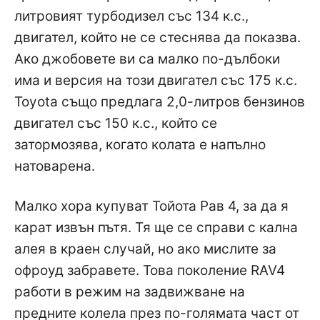
литровият турбодизел със 134 к.с.,
двигател, който не се стеснява да показва.
Ако джобовете ви са малко по-дълбоки
има и версия на този двигател със 175 к.с.
Toyota също предлага 2,0-литров бензинов
двигател със 150 к.с., който се
затормозява, когато колата е напълно
натоварена.
Малко хора купуват Тойота Рав 4, за да я
карат извън пътя. Тя ще се справи с кална
алея в краен случай, но ако мислите за
офроуд забравете. Това поколение RAV4
работи в режим на задвижване на
предните колела през по-голямата част от