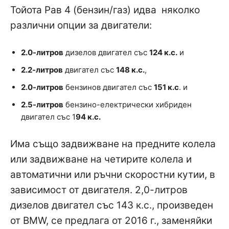
Тойота Рав 4 (бензин/газ) идва няколко
различни опции за двигатели:
2.0-литров
дизелов двигател със
124 к.с.
и
2.2-литров
двигател със
148 к.с.
,
2.0-литров
бензинов двигател със
151 к.с
. и
2.5-литров
бензино-електрически хибриден
двигател със 1
94 к.с.
Има също задвижване на предните колела
или задвижване на четирите колела и
автоматични или ръчни скоростни кутии, в
зависимост от двигателя. 2,0-литров
дизелов двигател със 143 к.с., произведен
от BMW, се предлага от 2016 г., заменяйки