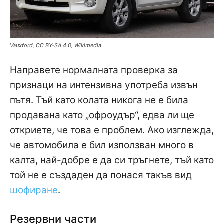
Vauxford, CC BY-SA 4.0, Wikimedia
Направете нормалната проверка за
признаци на интензивна употреба извън
пътя. Тъй като колата никога не е била
продавана като „офроудър“, едва ли ще
откриете, че това е проблем. Ако изглежда,
че автомобила е бил използван много в
калта, най-добре е да си тръгнете, тъй като
той не е създаден да понася такъв вид
шофиране
.
Резервни части