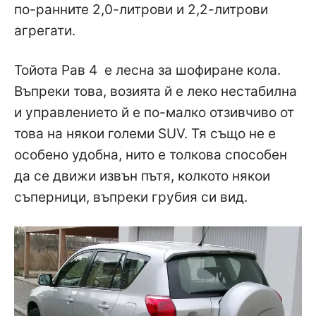
по-ранните 2,0-литрови и 2,2-литрови
агрегати.
Тойота Рав 4 е лесна за шофиране кола.
Въпреки това, возията й е леко нестабилна
и управлението й е по-малко отзивчиво от
това на някои големи SUV. Тя също не е
особено удобна, нито е толкова способен
да се движи извън пътя, колкото някои
съперници, въпреки грубия си вид.