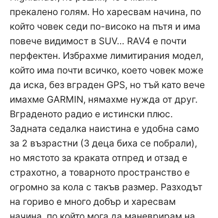
прекалено голям. Но харесвам начина, по
който човек седи по-високо на пътя и има
повече видимост в SUV… RAV4 е почти
перфектен. Избрахме лимитирания модел,
който има почти всичко, което човек може
да иска, без вграден GPS, но тъй като вече
имахме GARMIN, нямахме нужда от друг.
Вграденото радио е истински плюс.
Задната седалка наистина е удобна само
за 2 възрастни (3 деца биха се побрали),
но мястото за краката отпред и отзад е
страхотно, а товарното пространство е
огромно за кола с такъв размер. Разходът
на гориво е много добър и харесвам
начина, по който мога да маневрирам на