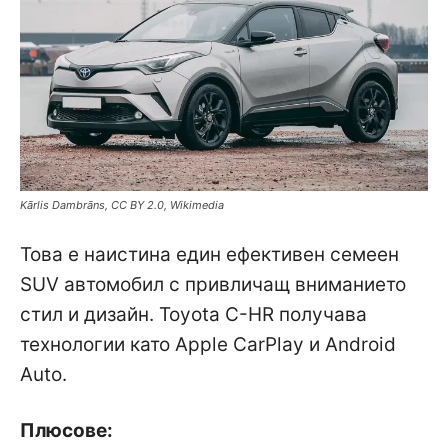
Kārlis Dambrāns, CC BY 2.0, Wikimedia
Това е наистина един ефективен семеен
SUV автомобил с привличащ вниманието
стил и дизайн. Toyota C-HR получава
технологии като Apple CarPlay и Android
Auto.
Плюсове: