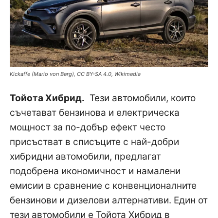
Kickaffe (Mario von Berg), CC BY-SA 4.0, Wikimedia
Тойота Хибрид.
Тези автомобили, които
съчетават бензинова и електрическа
мощност за по-добър ефект често
присъстват в списъците с най-добри
хибридни автомобили, предлагат
подобрена икономичност и намалени
емисии в сравнение с конвенционалните
бензинови и дизелови алтернативи. Един от
тези автомобили е Тойота Хибрид в