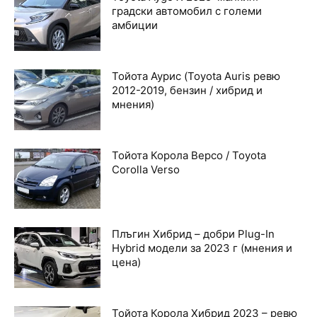
градски автомобил с големи
амбиции
Тойота Аурис (Toyota Auris ревю
2012-2019, бензин / хибрид и
мнения)
Тойота Корола Версо / Toyota
Corolla Verso
Плъгин Хибрид – добри Plug-In
Hybrid модели за 2023 г (мнения и
цена)
Тойота Корола Хибрид 2023 – ревю