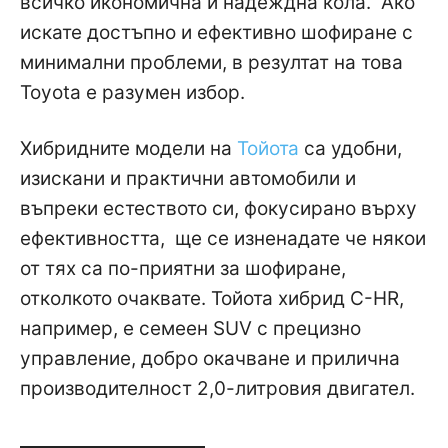
всичко икономична и надеждна кола. Ако
искате достъпно и ефективно шофиране с
минимални проблеми, в резултат на това
Toyota е разумен избор.
Хибридните модели на
Тойота
са удобни,
изискани и практични автомобили и
въпреки естеството си, фокусирано върху
ефективността, ще се изненадате че някои
от тях са по-приятни за шофиране,
отколкото очаквате. Тойота хибрид C-HR,
например, е семеен SUV с прецизно
управление, добро окачване и прилична
производителност 2,0-литровия двигател.