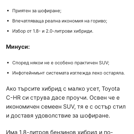
Приятен за шофиране;
Впечатляваща реална икономия на гориво;
Избор от 1.8- и 2.0-литрови хибриди.
Минуси:
Според някои не е особено практичен SUV;
Инфотейнмънт системата изглежда леко остаряла.
Ако търсите хибрид с малко усет, Toyota
C-HR си струва дасе проучи. Освен че е
икономичен семеен SUV, тя е с остър стил
и доставя удоволствие за шофиране.
Има 1,8-литров бензинов хибрид и по-