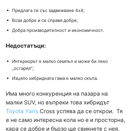
Предлага се със задвижване 4х4;
Вози добре и се справя добре;
Добра производителност и икономичност.
Недостатъци:
Интериорът е малко семпъл и може би леко
„остарял“;
Изцяло хибридната гама е малко скъпа.
Има много конкуренция на пазара на
малки SUV, но въпреки това хибридът
Toyota Yaris
Cross успява да се открои. Тя
е не само интересна кола но е и просторна,
кара се добре и бързо ще свикнете с нея.